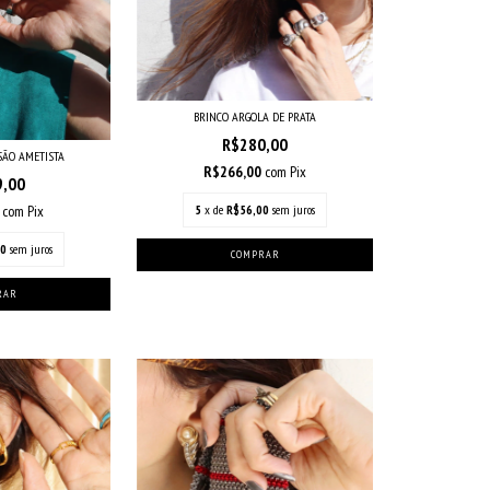
BRINCO ARGOLA DE PRATA
R$280,00
SÃO AMETISTA
R$266,00
com
Pix
9,00
5
x de
R$56,00
sem juros
5
com
Pix
80
sem juros