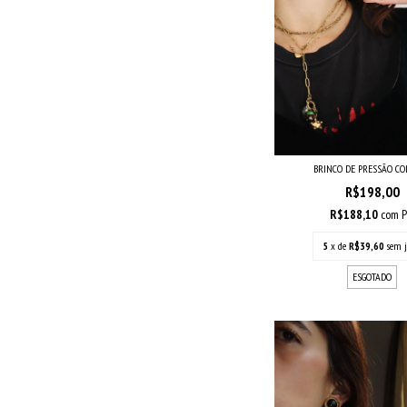
BRINCO DE PRESSÃO C
R$198,00
R$188,10
com
P
5
x de
R$39,60
sem j
ESGOTADO