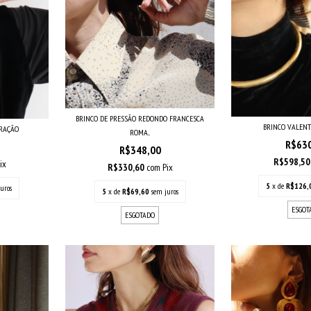
BRINCO DE PRESSÃO REDONDO FRANCESCA
BRINCO VALENT
ORAÇÃO
ROMA...
R$63
R$348,00
R$598,5
ix
R$330,60
com
Pix
5
x de
R$126,
uros
5
x de
R$69,60
sem juros
ESGOT
ESGOTADO