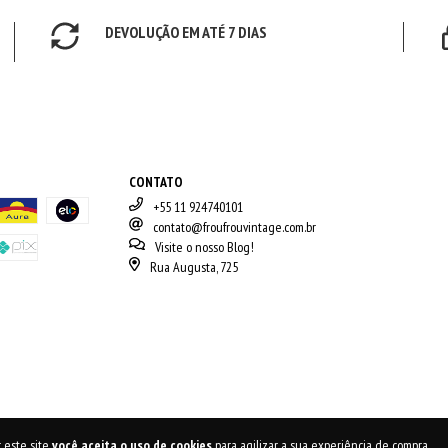
DEVOLUÇÃO EM ATÉ 7 DIAS
CONTATO
+55 11 924740101
contato@froufrouvintage.com.br
Visite o nosso Blog!
Rua Augusta, 725
 este site
você aceita o uso de cookies
para agilizar a sua experiência de compra.