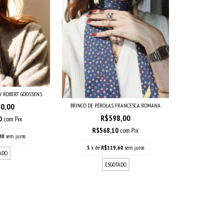
BY ROBERT GOOSSENS
BRINCO DE PÉROLAS FRANCESCA ROMANA
80,00
R$598,00
00
com
Pix
R$568,10
com
Pix
00
sem juros
5
x de
R$119,60
sem juros
ADO
ESGOTADO