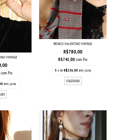
BRINCO VALENTINO VINTAGE
R$780,00
INO VINTAGE
R$741,00
com
Pix
0,00
5
x de
R$156,00
sem juros
0
com
Pix
ESGOTADO
00
sem juros
ADO