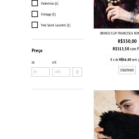
Valentino (1)
Vintage (5)
Yves Saint Laurent (1)
BRINCO CLIP FRANCESCA R
R$330,00
R$313,50
com
P
Preço
5
x de
R$66,00
sem j
DE
ATÉ
ESGOTADO