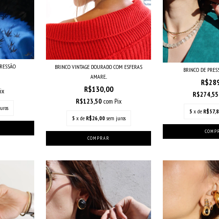
PRESSÃO
BRINCO VINTAGE DOURADO COM ESFERAS
BRINCO DE PRES
AMARE...
R$28
R$130,00
ix
R$274,5
R$123,50
com
Pix
uros
5
x de
R$57,
5
x de
R$26,00
sem juros