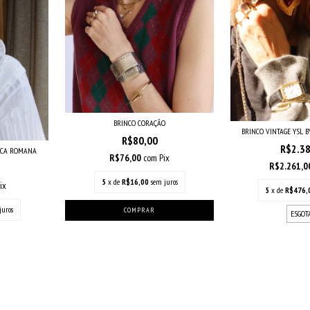
BRINCO CORAÇÃO
BRINCO VINTAGE YSL 
R$80,00
R$2.3
SCA ROMANA
R$76,00
com
Pix
R$2.261,
5
x de
R$16,00
sem juros
ix
5
x de
R$476,
juros
ESGOT