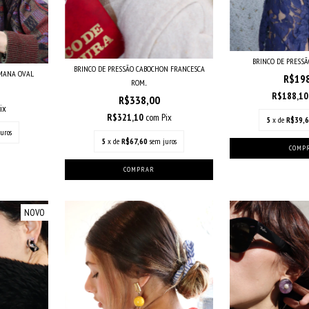
BRINCO DE PRESSÃ
BRINCO DE PRESSÃO CABOCHON FRANCESCA
OMANA OVAL
R$19
ROM...
R$188,1
R$338,00
ix
R$321,10
com
Pix
5
x de
R$39,
uros
5
x de
R$67,60
sem juros
NOVO