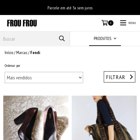
Parcele em até 5x sem juros
MENU
0
PRODUTOS
Início
/
Marcas
/
Fendi
Ordenar por
FILTRAR