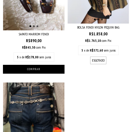
BOLSA FENDI NYLON PEQUIN BAG
R$1.858,00
SAPATO MARROM FENDI
R$890,00
R$1.765,10
com
Pix
R$845,50
com
Pix
5
x de
R$371,60
sem juros
5
x de
R$178,00
sem juros
ESGOTADO