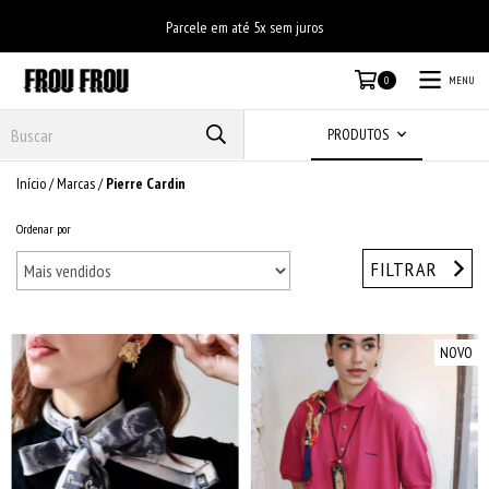
Parcele em até 5x sem juros
MENU
0
PRODUTOS
Início
/
Marcas
/
Pierre Cardin
Ordenar por
FILTRAR
NOVO