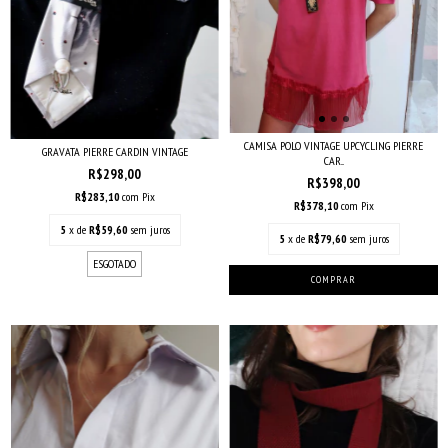
CAMISA POLO VINTAGE UPCYCLING PIERRE
GRAVATA PIERRE CARDIN VINTAGE
CAR...
R$298,00
R$398,00
R$283,10
com
Pix
R$378,10
com
Pix
5
x de
R$59,60
sem juros
5
x de
R$79,60
sem juros
ESGOTADO