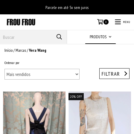
Parcele em até 5x sem juros
MENU
0
PRODUTOS
Início
/
Marcas
/
Vera Wang
Ordenar por
FILTRAR
20
%
OFF