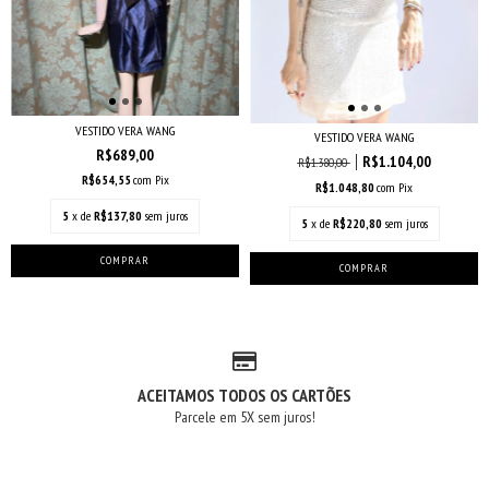
VESTIDO VERA WANG
VESTIDO VERA WANG
R$689,00
R$1.104,00
R$1.380,00
R$654,55
com
Pix
R$1.048,80
com
Pix
5
x de
R$137,80
sem juros
5
x de
R$220,80
sem juros
ACEITAMOS TODOS OS CARTÕES
Parcele em 5X sem juros!